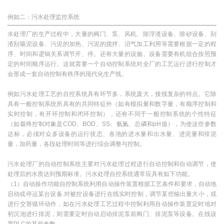
例如二：污水处理监控系统
水处理厂的生产过程中，大量的阀门、泵、风机、除浮渣设备、除砂设备、刮
渣刮吸泥设备、污泥的加热、污泥的搅拌、沼气加工利用等需要根据一定的程
序、时间和逻辑关系调节开、停。还有大量的设施、设备需要有机组合按照预
定的时间顺序运行。这就需要一个自动控制系统对全厂的工艺运行进行控制才
会形成一套自动控制有秩序的现代化生产线。
例如污水处理工艺的自控系统具有环节多，系统庞大，接线复杂的特点。它除
具有一般控制系统所具有的共同特征外（如有模拟量和数字量，有顺序控制和
实时控制，有开环控制和闭环控制），还有不同于一般控制系统的个性特征
（如最终控制对象是COD、BOD、SS、氨氮、总磷和pH值），为使这些参数
达标，必须对众多设备的运行状态、各池的进水量和出水量、进泥量和排泥
量，加药量，各段处理时间等进行综合调整与控制。
污水处理厂的自动控制系统主要对污水处理过程进行自动控制和自动调节，使
处理后的水质达到预期标准。污水处理自控系统通常应具有如下功能。
（1）自动操作功能自控制系统利用自动操作装置根据工艺条件和要求，自动地
启动或停运某台设备.对被控设备进行在线实时控制，调节某些输出量大小，或
进行交替循环动作，如在污水处理工艺过程中控制利用自动操作装置定时地对
初沉池进行排泥，则需要定时自动启动排泥泵前阀门、排泥泵等设备。在线设
置PLC的某些参数。