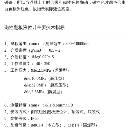
磁铁，所以当浮球上升时会吸引磁性色片翻动，磁性色片颜色会由
白色翻为红色，以指示实际液位高度。
磁性翻板液位计主要技术指标
1、量程范围（mm）：测量范围：300~18000mm
2、介质密度（g/cm3）：0.5～2
3、介质粘度： &le;0.02Pa.S
4、工作温度℃：-40～350
5、工作压力：&le;2.5MPa（普通型）
&le;10.0MPa（高压型）
&le;32.0MPa（超高压型）
&le;2.5MPa（防腐型）
6、测量精度（mm）：&le;&plusmn;10
7、安装方式：侧装磁性翻板液位计、顶装式、底装式
8、防护等级：IP65
9、防爆等级：ibⅡCT4（本安型）、dⅡBT4（隔爆型）