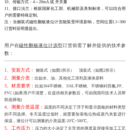
10、传输方式：4～20mA 或 开关量
11、接口法兰：根据国家化工部、机械部及美制标准，可以结合用
户的需要特殊定制。
注：当侧装式磁性翻板液位计安能装受环境影响，空间位置L1<300
订货时应明显提出。
用户在
磁性翻板液位计选型
订货前需了解并提供的技术参
数：
1、安装方式：
侧装式（如图1所示） 顶装式（如图2所示）
2、测量介质：
比如水、油、其他化工溶剂及液体原料
3、材质要求：
比如304不锈钢、316L不锈钢、不锈钢衬四氟,PP、
PVC (如果用户不清楚，在提供相关参数后，可由我我司技术人员帮
助选择地)
4、测量介质温度：
温度的不同决定了浮子和显示面板的材料类型
的不同选择。冬天温度过低时，就需要加装电位热或蒸汽夹套进行
保温，液位计可以测量的介质温度-20℃~500℃。
5、工作压力：
压力的大小决定了主导管的厚度及焊接等加工工艺