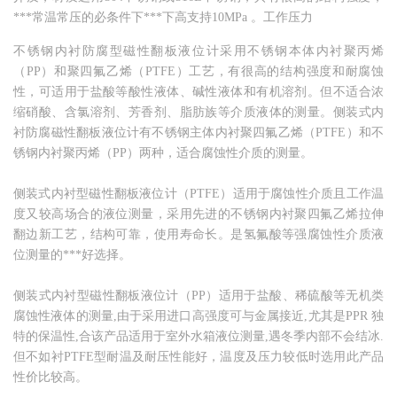
***常温常压的必条件下***下高支持10MPa 。工作压力
不锈钢内衬防腐型磁性翻板液位计采用不锈钢本体内衬聚丙烯
（PP）和聚四氟乙烯（PTFE）工艺，有很高的结构强度和耐腐蚀
性，可适用于盐酸等酸性液体、碱性液体和有机溶剂。但不适合浓
缩硝酸、含氯溶剂、芳香剂、脂肪族等介质液体的测量。侧装式内
衬防腐磁性翻板液位计有不锈钢主体内衬聚四氟乙烯（PTFE）和不
锈钢内衬聚丙烯（PP）两种，适合腐蚀性介质的测量。
侧装式内衬型磁性翻板液位计（PTFE）适用于腐蚀性介质且工作温
度又较高场合的液位测量，采用先进的不锈钢内衬聚四氟乙烯拉伸
翻边新工艺，结构可靠，使用寿命长。是氢氟酸等强腐蚀性介质液
位测量的***好选择。
侧装式内衬型磁性翻板液位计（PP）适用于盐酸、稀硫酸等无机类
腐蚀性液体的测量,由于采用进口高强度可与金属接近,尤其是PPR 独
特的保温性,合该产品适用于室外水箱液位测量,遇冬季内部不会结冰.
但不如衬PTFE型耐温及耐压性能好，温度及压力较低时选用此产品
性价比较高。